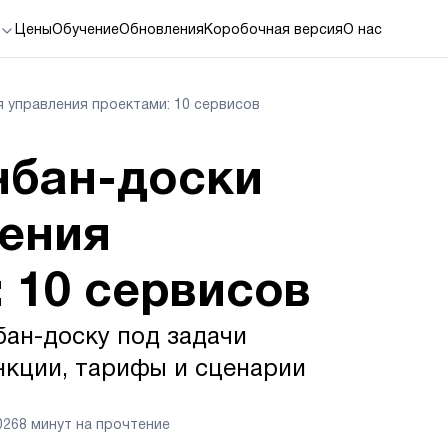
Цены
Обучение
Обновления
Коробочная версия
О нас
 управления проектами: 10 сервисов
нбан-доски
ления
 10 сервисов
бан-доску под задачи
нкции, тарифы и сценарии
026
8 минут на прочтение