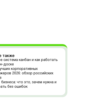
е также
ое система канбан и как работать
ан-доске
лучших корпоративных
жеров 2026: обзор российских
в
бизнеса: что это, зачем нужна и
рать без ошибок