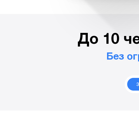
До 10 ч
Без о
З