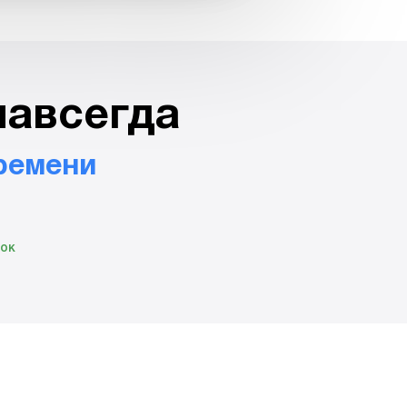
навсегда
ремени
нок