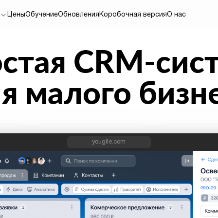
Цены
Обучение
Обновления
Коробочная версия
О нас
стая CRM-сис
я малого бизн