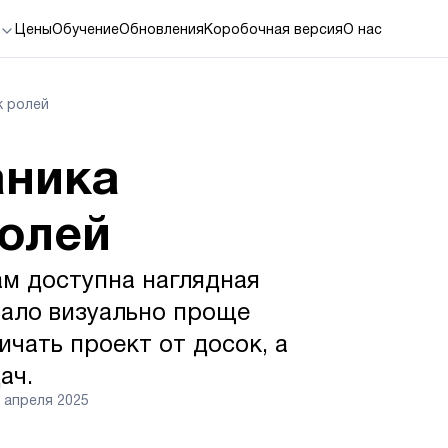
Цены
Обучение
Обновления
Коробочная версия
О нас
к ролей
аника
ролей
ам доступна наглядная
тало визуально проще
ичать проект от досок, а
ач.
 апреля 2025