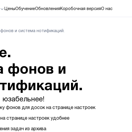
Цены
Обучение
Обновления
Коробочная версия
О нас
 фонов и система нотификаций.
е.
а фонов и
отификаций.
 юзабельнее!
у фонов для досок на странице настроек
 на странице настроек удобнее
ния задач из архива