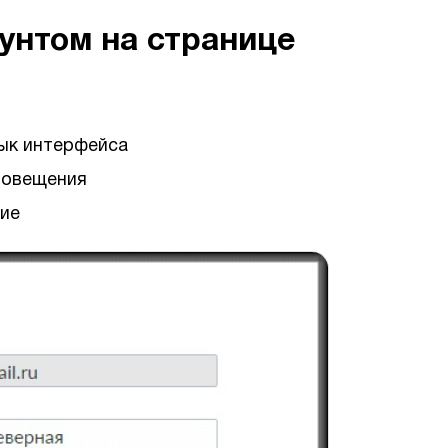
унтом на странице
зык интерфейса
повещения
ие